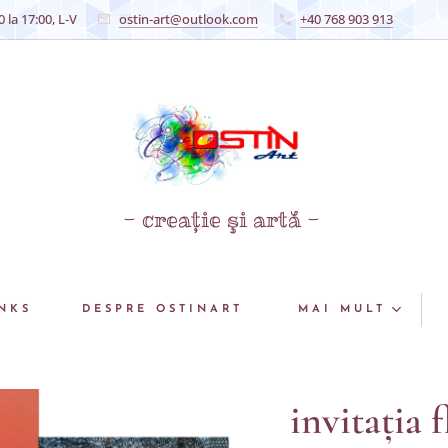
 la 17:00, L-V
ostin-art@outlook.com
+40 768 903 913
- creaţie şi artă -
NKS
DESPRE OSTINART
MAI MULT
invitaţia 