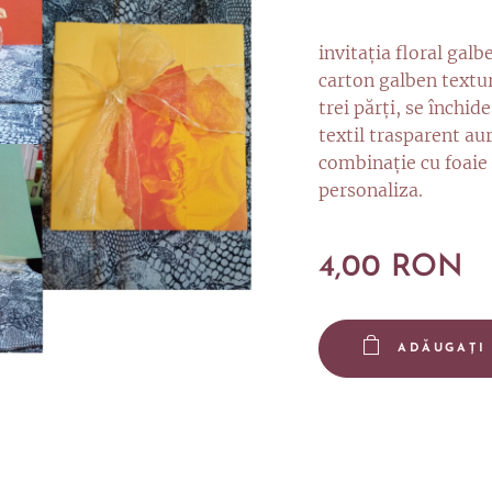
invitaţia floral gal
carton galben textu
trei părţi, se închid
textil trasparent aur
combinaţie cu foaie 
personaliza.
4,00
RON
ADĂUGAȚI