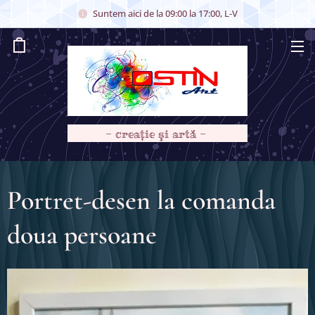
Suntem aici de la 09:00 la 17:00, L-V
- creaţie şi artă -
Portret-desen la comanda
doua persoane