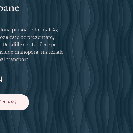
oane
 doua persoane format A3
oza este de prezentare,
. Detaliile se stabilesc pe
nclude manopera, materiale
nal transport.
N
 ÎN COȘ