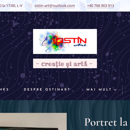
 la 17:00, L-V
ostin-art@outlook.com
+40 768 903 913
- creaţie şi artă -
NKS
DESPRE OSTINART
MAI MULT
Portret l