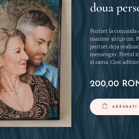
doua pers
Portret la comanda
marime 30/40 cm. P
portret deja realizat
messenger. Pretul i
si rama. Cost aditio
200,00
RO
ADĂUGAȚI