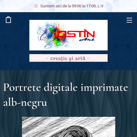
Suntem aici de la 09:00 la 17:00, L-V
- creaţie şi artă -
Portrete digitale imprimate
alb-negru